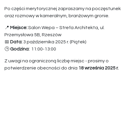
Po części merytorycznej zapraszamy na poczęstunek
oraz rozmowy w kameralnym, branżowym gronie.
📍
Miejsce:
Salon Wepa – Strefa Architekta, ul.
Przemysłowa 5B, Rzeszów
📅
Data:
3 października 2025 r. (Piątek)
🕒
Godzina:
11:00-13:00
Z uwagi na ograniczoną liczbę miejsc - prosimy o
potwierdzenie obecności do dnia
18 września 2025 r.
Informacje o wydarzeniu
Lokalizacja
Salon drzwi Wepa Rzeszów