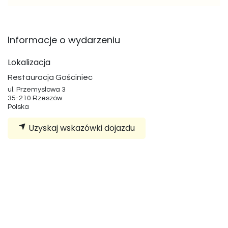
Informacje o wydarzeniu
Lokalizacja
Restauracja Gościniec
ul. Przemysłowa 3
35-210 Rzeszów
Polska
Uzyskaj wskazówki dojazdu
Organizator
WEPA KAWA SP. K.
+48 17 8642280
+ 48 691679431
info@wepa.pl