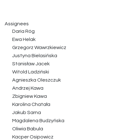
Assignees
Daria Róg
Ewa Helak
Grzegorz Wawrzkiewicz
Justyna Bielasińska
Stanisław Jacek
Witold Ladziński
Agnieszka Oleszczuk
Andrzej Kawa
Zbigniew Kawa
Karolina Chatała
Jakub Sarna
Magdalena Budzyńska
Oliwia Babula
Kacper Osipowicz