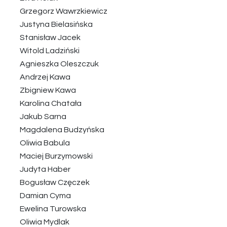
Grzegorz Wawrzkiewicz
Justyna Bielasińska
Stanisław Jacek
Witold Ladziński
Agnieszka Oleszczuk
Andrzej Kawa
Zbigniew Kawa
Karolina Chatała
Jakub Sarna
Magdalena Budzyńska
Oliwia Babula
Maciej Burzymowski
Judyta Haber
Bogusław Częczek
Damian Cyma
Ewelina Turowska
Oliwia Mydlak